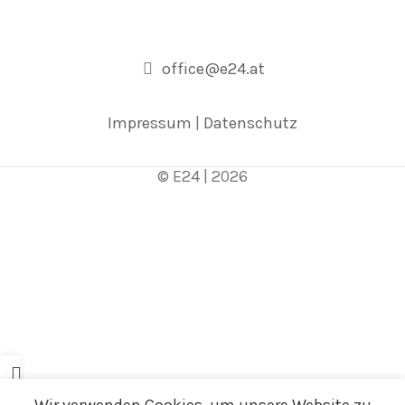
office@e24.at
Impressum
|
Datenschutz
© E24 | 2026
mpreise
preise
anken
News