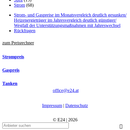
Strom
(68)
Strom- und Gaspreise im Monatsvergleich deutlich gesunken/
Heizenergieträger im Jahresvergleich deutlich günstiger/
Wegfall der Unterstützungsmaßnahmen mit Jahreswechsel
Rückfragen
zum Preisrechner
Strompreis
Gaspreis
Tanken
office@e24.at
Impressum
|
Datenschutz
© E24 | 2026