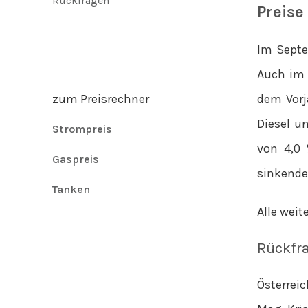
Rückfragen
Preise
Im Septe
Auch im 
dem Vorj
zum Preisrechner
Diesel u
Strompreis
von 4,0 
Gaspreis
sinkende
Tanken
Alle wei
Rückfr
Österrei