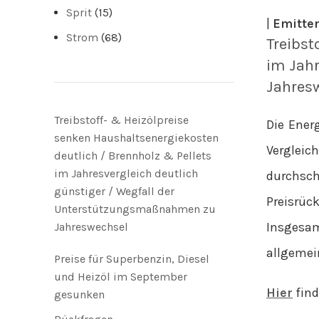
Sprit
(15)
|
Emitten
Strom
(68)
Treibst
im Jahr
Jahres
Treibstoff- & Heizölpreise
Die Ener
senken Haushaltsenergiekosten
Vergleic
deutlich / Brennholz & Pellets
im Jahresvergleich deutlich
durchsch
günstiger / Wegfall der
Preisrüc
Unterstützungsmaßnahmen zu
Insgesam
Jahreswechsel
allgemein
Preise für Superbenzin, Diesel
und Heizöl im September
Hier
find
gesunken