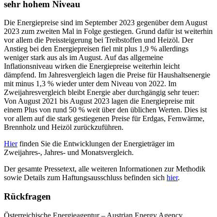
sehr hohem Niveau
Die Energiepreise sind im September 2023 gegenüber dem August
2023 zum zweiten Mal in Folge gestiegen. Grund dafür ist weiterhin
vor allem die Preissteigerung bei Treibstoffen und Heizöl. Der
Anstieg bei den Energiepreisen fiel mit plus 1,9 % allerdings
weniger stark aus als im August. Auf das allgemeine
Inflationsniveau wirken die Energiepreise weiterhin leicht
dämpfend. Im Jahresvergleich lagen die Preise für Haushaltsenergie
mit minus 1,3 % wieder unter dem Niveau von 2022. Im
Zweijahresvergleich bleibt Energie aber durchgängig sehr teuer:
Von August 2021 bis August 2023 lagen die Energiepreise mit
einem Plus von rund 50 % weit über den üblichen Werten. Dies ist
vor allem auf die stark gestiegenen Preise für Erdgas, Fernwärme,
Brennholz und Heizöl zurückzuführen.
Hier
finden Sie die Entwicklungen der Energieträger im
Zweijahres-, Jahres- und Monatsvergleich.
Der gesamte Pressetext, alle weiteren Informationen zur Methodik
sowie Details zum Haftungsausschluss befinden sich
hier
.
Rückfragen
Österreichische Energieagentur – Austrian Energy Agency