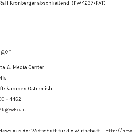
o Ralf Kronberger abschließend. (PWK237/PAT)
agen
ta & Media Center
lle
ftskammer Österreich
00 – 4462
R@wko.at
News aus der Wirtschaft für die Wirtschaft –
http://new