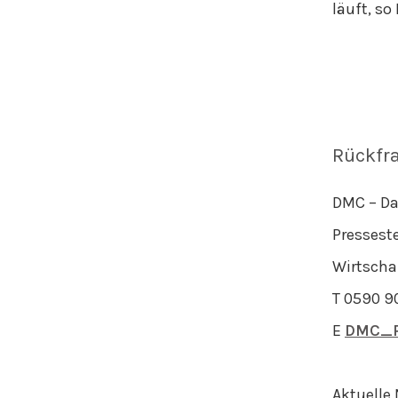
läuft, s
Rückfr
DMC – Da
Presseste
Wirtscha
T 0590 9
E
DMC_P
Aktuelle 