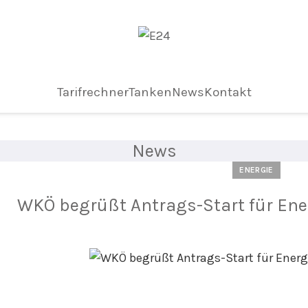
Tarifrechner
Tanken
News
Kontakt
News
ENERGIE
WKÖ begrüßt Antrags-Start für En