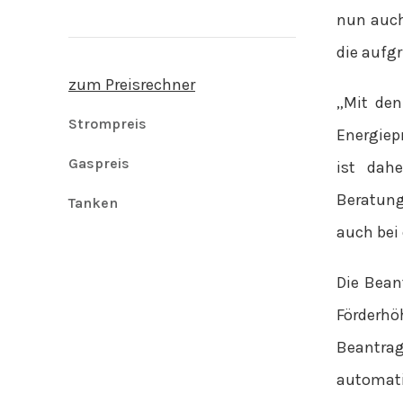
nun auch
die aufg
zum Preisrechner
„Mit den
Strompreis
Energiep
Gaspreis
ist dah
Beratung
Tanken
auch bei
Die Bean
Förderhö
Beantra
automati