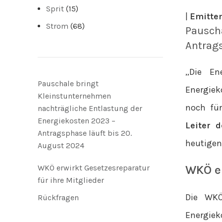
Sprit
(15)
|
Emitten
Strom
(68)
Pauscha
Antrags
„Die En
Pauschale bringt
Energiek
Kleinstunternehmen
noch für
nachträgliche Entlastung der
Energiekosten 2023 –
Leiter 
Antragsphase läuft bis 20.
heutigen
August 2024
WKÖ er
WKÖ erwirkt Gesetzesreparatur
für ihre Mitglieder
Die WKÖ
Rückfragen
Energiek