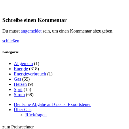
Schreibe einen Kommentar
Du musst
angemeldet
sein, um einen Kommentar abzugeben.
schließen
Kategorie
Allgemein
(1)
Energie
(318)
Energieverbrauch
(1)
Gas
(55)
Heizen
(9)
Sprit
(15)
Strom
(68)
Deutsche Abgabe auf Gas ist Exportsteuer
Über Gas
Rückfragen
zum Preisrechner