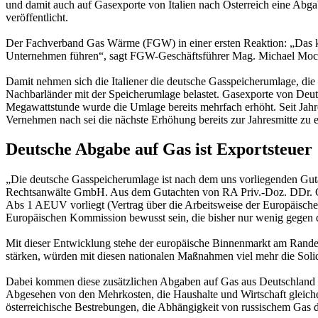
und damit auch auf Gasexporte von Italien nach Österreich eine Ab
veröffentlicht.
Der Fachverband Gas Wärme (FGW) in einer ersten Reaktion: „Das kan
Unternehmen führen“, sagt FGW-Geschäftsführer Mag. Michael Moc
Damit nehmen sich die Italiener die deutsche Gasspeicherumlage, die
Nachbarländer mit der Speicherumlage belastet. Gasexporte von Deuts
Megawattstunde wurde die Umlage bereits mehrfach erhöht. Seit Jah
Vernehmen nach sei die nächste Erhöhung bereits zur Jahresmitte zu 
Deutsche Abgabe auf Gas ist Exportsteuer
„Die deutsche Gasspeicherumlage ist nach dem uns vorliegenden Gutac
Rechtsanwälte GmbH. Aus dem Gutachten von RA Priv.-Doz. DDr. Chri
Abs 1 AEUV vorliegt (Vertrag über die Arbeitsweise der Europäische
Europäischen Kommission bewusst sein, die bisher nur wenig gegen
Mit dieser Entwicklung stehe der europäische Binnenmarkt am Rande 
stärken, würden mit diesen nationalen Maßnahmen viel mehr die Sol
Dabei kommen diese zusätzlichen Abgaben auf Gas aus Deutschland be
Abgesehen von den Mehrkosten, die Haushalte und Wirtschaft gleicher
österreichische Bestrebungen, die Abhängigkeit von russischem Gas du