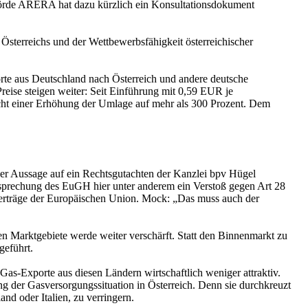
hörde ARERA hat dazu kürzlich ein Konsultationsdokument
sterreichs und der Wettbewerbsfähigkeit österreichischer
orte aus Deutschland nach Österreich und andere deutsche
eise steigen weiter: Seit Einführung mit 0,59 EUR je
cht einer Erhöhung der Umlage auf mehr als 300 Prozent. Dem
ner Aussage auf ein Rechtsgutachten der Kanzlei bpv Hügel
sprechung des EuGH hier unter anderem ein Verstoß gegen Art 28
Verträge der Europäischen Union. Mock: „Das muss auch der
n Marktgebiete werde weiter verschärft. Statt den Binnenmarkt zu
geführt.
as-Exporte aus diesen Ländern wirtschaftlich weniger attraktiv.
g der Gasversorgungssituation in Österreich. Denn sie durchkreuzt
nd oder Italien, zu verringern.