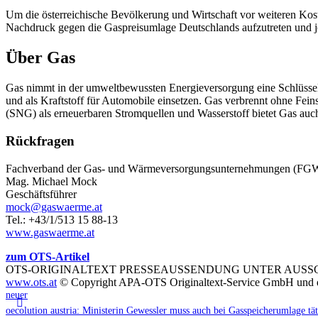
Um die österreichische Bevölkerung und Wirtschaft vor weiteren Kos
Nachdruck gegen die Gaspreisumlage Deutschlands aufzutreten und je
Über Gas
Gas nimmt in der umweltbewussten Energieversorgung eine Schlüsselro
und als Kraftstoff für Automobile einsetzen. Gas verbrennt ohne Fein
(SNG) als erneuerbaren Stromquellen und Wasserstoff bietet Gas auch
Rückfragen
Fachverband der Gas- und Wärmeversorgungsunternehmungen (FG
Mag. Michael Mock
Geschäftsführer
mock@gaswaerme.at
Tel.: +43/1/513 15 88-13
www.gaswaerme.at
zum OTS-Artikel
OTS-ORIGINALTEXT PRESSEAUSSENDUNG UNTER AUSS
www.ots.at
© Copyright APA-OTS Originaltext-Service GmbH und d
neuer
oecolution austria: Ministerin Gewessler muss auch bei Gasspeicherumlage tä