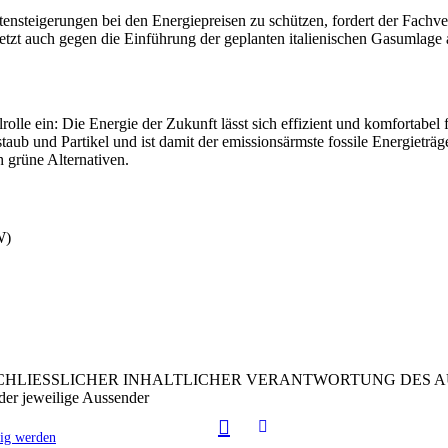
tensteigerungen bei den Energiepreisen zu schützen, fordert der Fach
tzt auch gegen die Einführung der geplanten italienischen Gasumlage 
lle ein: Die Energie der Zukunft lässt sich effizient und komfortabe
staub und Partikel und ist damit der emissionsärmste fossile Energietr
 grüne Alternativen.
W)
CHLIESSLICHER INHALTLICHER VERANTWORTUNG DES A
er jeweilige Aussender
tig werden