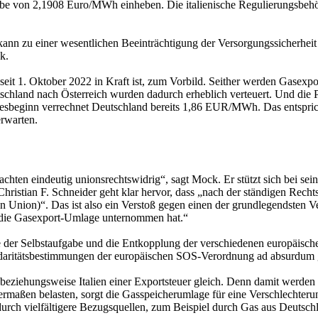
gabe von 2,1908 Euro/MWh einheben. Die italienische Regulierungsbe
n zu einer wesentlichen Beeinträchtigung der Versorgungssicherheit Ö
k.
 seit 1. Oktober 2022 in Kraft ist, zum Vorbild. Seither werden Gasexp
chland nach Österreich wurden dadurch erheblich verteuert. Und die Pr
resbeginn verrechnet Deutschland bereits 1,86 EUR/MWh. Das entspri
erwarten.
hten eindeutig unionsrechtswidrig“, sagt Mock. Er stützt sich bei sei
stian F. Schneider geht klar hervor, dass „nach der ständigen Recht
n Union)“. Das ist also ein Verstoß gegen einen der grundlegendsten 
 die Gasexport-Umlage unternommen hat.“
der Selbstaufgabe und die Entkopplung der verschiedenen europäische
idaritätsbestimmungen der europäischen SOS-Verordnung ad absurdum 
ziehungsweise Italien einer Exportsteuer gleich. Denn damit werden G
maßen belasten, sorgt die Gasspeicherumlage für eine Verschlechterun
rch vielfältigere Bezugsquellen, zum Beispiel durch Gas aus Deutschla