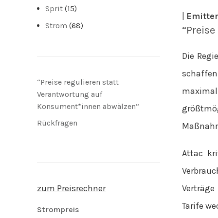
Sprit
(15)
|
Emitten
Strom
(68)
“Preise
Die Regi
schaffen“
“Preise regulieren statt
maximal 
Verantwortung auf
Konsument*innen abwälzen”
größtmög
Rückfragen
Maßnah
Attac kr
Verbrauc
Verträge
zum Preisrechner
Tarife we
Strompreis