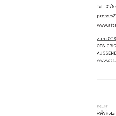
Tel.: 01/
presse@
www.atta
zum OTS
OTS-ORI
AUSSEND
www.ots.
neuer
VSV/Holzi