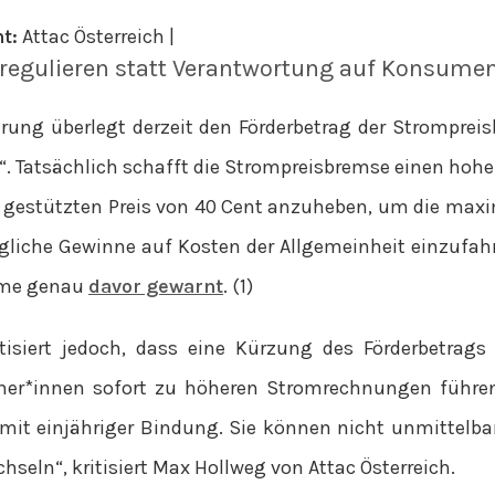
t:
Attac Österreich |
 regulieren statt Verantwortung auf Konsume
erung überlegt derzeit den Förderbetrag der Strompre
. Tatsächlich schafft die Strompreisbremse einen hohen
gestützten Preis von 40 Cent anzuheben, um die maxi
liche Gewinne auf Kosten der Allgemeinheit einzufahre
me genau
davor gewarnt
. (1)
itisiert jedoch, dass eine Kürzung des Förderbetrags
her*innen sofort zu höheren Stromrechnungen führe
 mit einjähriger Bindung. Sie können nicht unmittelba
chseln“, kritisiert Max Hollweg von Attac Österreich.