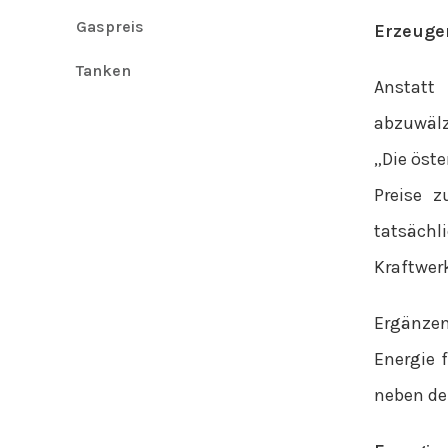
Gaspreis
Erzeuge
Tanken
Anstatt
abzuwälze
„Die öste
Preise z
tatsächl
Kraftwerk
Ergänzen
Energie 
neben de