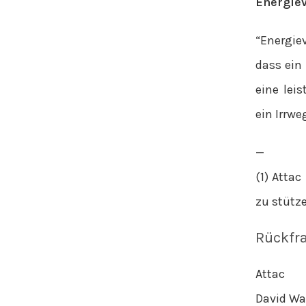
Energiev
“Energie
dass ein
eine lei
ein Irrwe
—
(1) Atta
zu stütz
Rückfr
Attac
David Wa